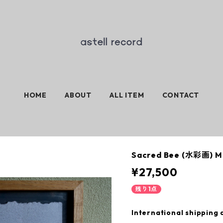
HOME
ABOUT
ALL ITEM
CONTACT
Sacred Bee (水彩画) M
¥27,500
残り1点
International shipping 