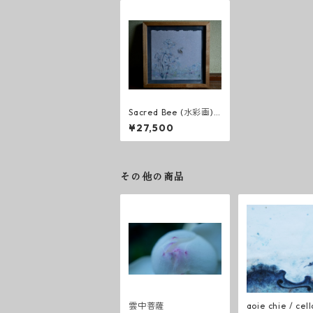
Sacred Bee (水彩画)
M
¥27,500
その他の商品
雲中菩薩
aoie chie / cello&voi