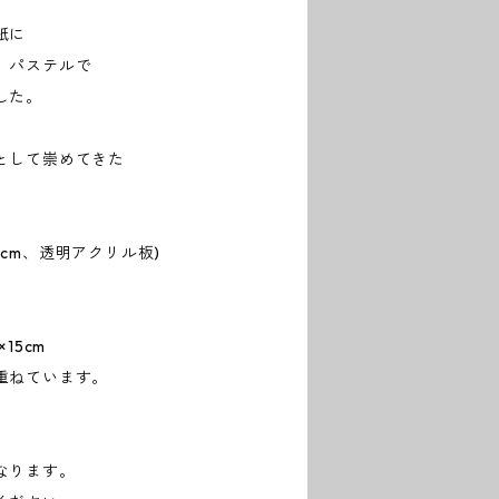
紙に
、パステルで
した。
として崇めてきた
.8cm、透明アクリル板)
15cm
重ねています。
なります。