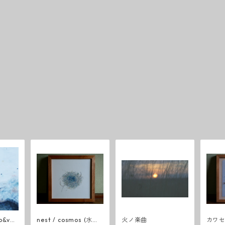
nest / cosmos (水彩
火ノ楽曲
カワセ