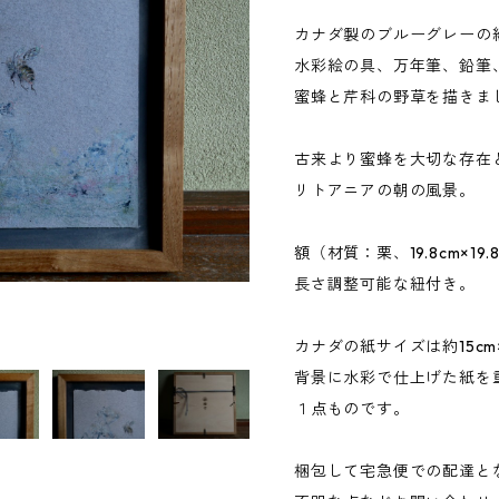
カナダ製のブルーグレーの
水彩絵の具、万年筆、鉛筆
蜜蜂と芹科の野草を描きま
古来より蜜蜂を大切な存在
リトアニアの朝の風景。
額（材質：栗、19.8cm×19
長さ調整可能な紐付き。
カナダの紙サイズは約15cm×
背景に水彩で仕上げた紙を
１点ものです。
梱包して宅急便での配達と