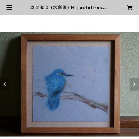
カワセミ (水彩画) M | astellrecor
d