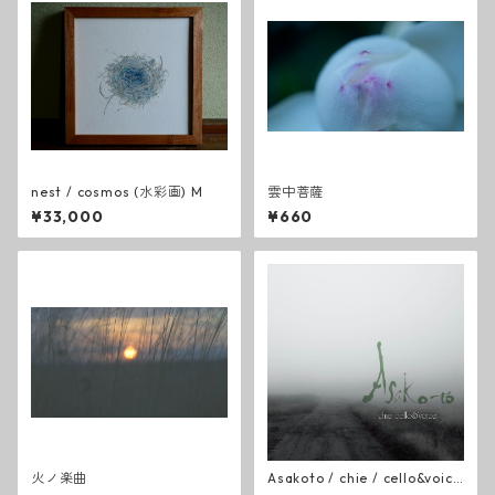
nest / cosmos (水彩画) M
雲中菩薩
¥33,000
¥660
火ノ楽曲
Asakoto / chie / cello&voice
(CD)