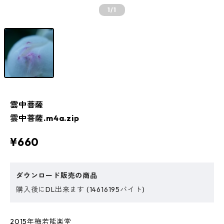
1
/1
雲中菩薩
雲中菩薩.m4a.zip
¥660
ダウンロード販売の商品
購入後にDL出来ます (14616195バイト)
2015年梅若能楽堂