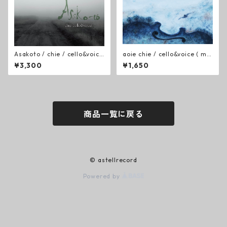
Asakoto / chie / cello&voice
aoie chie / cello&voice ( mp
(CD)
3 )
¥3,300
¥1,650
商品一覧に戻る
© astellrecord
Powered by